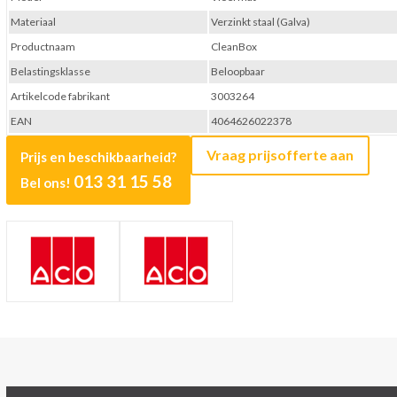
Materiaal
Verzinkt staal (Galva)
Productnaam
CleanBox
Belastingsklasse
Beloopbaar
Artikelcode fabrikant
3003264
EAN
4064626022378
Vraag prijsofferte aan
Prijs en beschikbaarheid?
013 31 15 58
Bel ons!