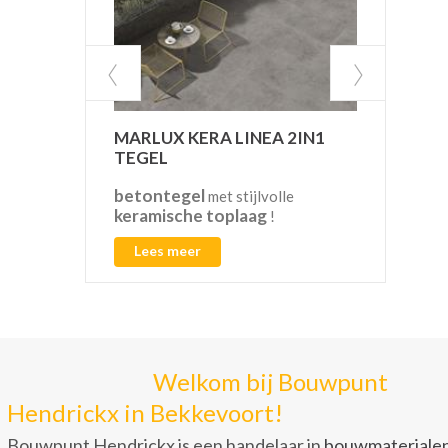
MARLUX KERA LINEA 2IN1
VAN
TEGEL
betontegel
CO2
met stijlvolle
keramische toplaag
!
Lees meer
L
Welkom bij Bouwpunt
Hendrickx in Bekkevoort!
Bouwpunt Hendrickx is een handelaar in
bouwmateriale