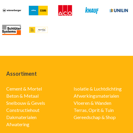
Assortiment
Cement & Mortel
Isolatie & Luchtdichting
Beton & Metaal
Afwerkingsmaterialen
Snelbouw & Gevels
Vloeren & Wanden
Constructiehout
Terras, Oprit & Tuin
Dakmaterialen
Gereedschap & Shop
Afwatering