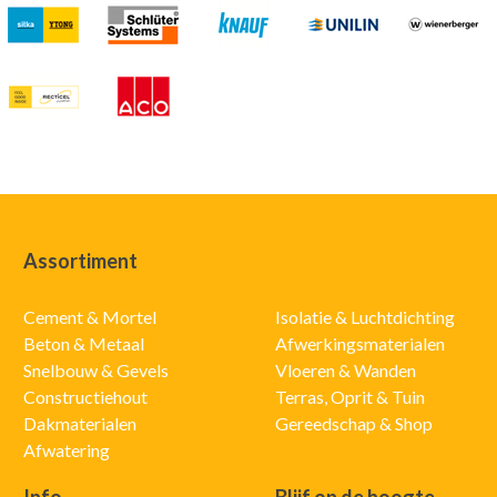
Assortiment
Cement & Mortel
Isolatie & Luchtdichting
Beton & Metaal
Afwerkingsmaterialen
Snelbouw & Gevels
Vloeren & Wanden
Constructiehout
Terras, Oprit & Tuin
Dakmaterialen
Gereedschap & Shop
Afwatering