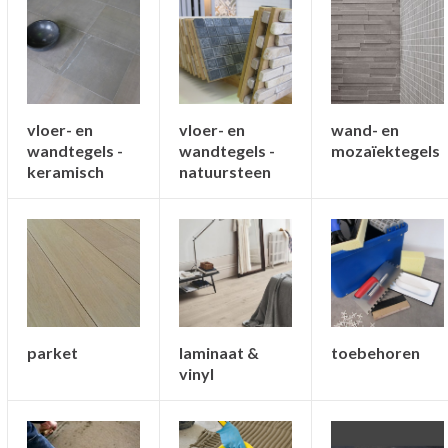
wand- en
vloer- en
vloer- en
mozaïektegels
wandtegels -
wandtegels -
keramisch
natuursteen
parket
laminaat &
toebehoren
vinyl