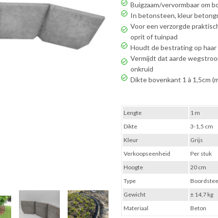
Buigzaam/vervormbaar om bo
In betonsteen, kleur betongr
Voor een verzorgde praktisch
oprit of tuinpad
Houdt de bestrating op haar 
Vermijdt dat aarde wegstroom
onkruid
Dikte bovenkant 1 à 1,5cm (m
Lengte
1 m
Dikte
3-1,5 cm
Kleur
Grijs
Verkoopseenheid
Per stuk
Hoogte
20 cm
Type
Boordste
Gewicht
± 14,7 kg
Materiaal
Beton