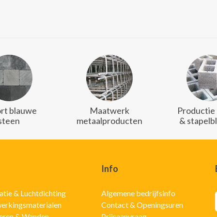
rt blauwe
Maatwerk
Productie
steen
metaalproducten
& stapelb
Info
latie & Luchtdichting
Algemene bedrijfsinfo
erkingsmaterialen
Contact & Openingsuren
eren & Wanden
Prijsaanvraag