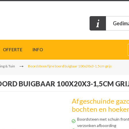
Gedima
OFFERTE
INFO
ing & Tuin
Boordsteen fijne boord buigbaar 100x20x3-1,5cm grijs
OORD BUIGBAAR 100X20X3-1,5CM GRI
Afgeschuinde gaz
bochten en hoeke
Boordsteen met schuin front
verzonken afboording