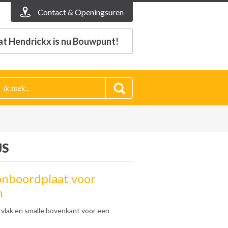
Contact & Openingsuren
t Hendrickx is nu Bouwpunt!
JS
onboordplaat voor
n
vlak en smalle bovenkant voor een