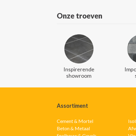
Onze troeven
Inspirerende
Impo
showroom
Assortiment
Cement & Mortel
Iso
Beton & Metaal
Afw
Snelbouw & Gevels
Vlo