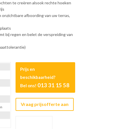
chten te creëren alsook rechte hoeken
ijs
 onzichtbare afboording van uw terras,
plaats
t bij regen en belet de verspreiding van
aattolerantie)
Prijs en
beschikbaarheid?
013 31 15 58
Bel ons!
Vraag prijsofferte aan
en