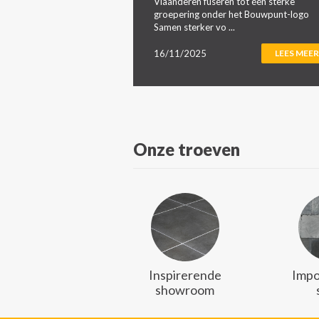
Vlaanderen fuseren tot één sterke
groepering onder het Bouwpunt-logo
Samen sterker vo ...
16/11/2025
LEES MEER
Onze troeven
Inspirerende
Impo
showroom