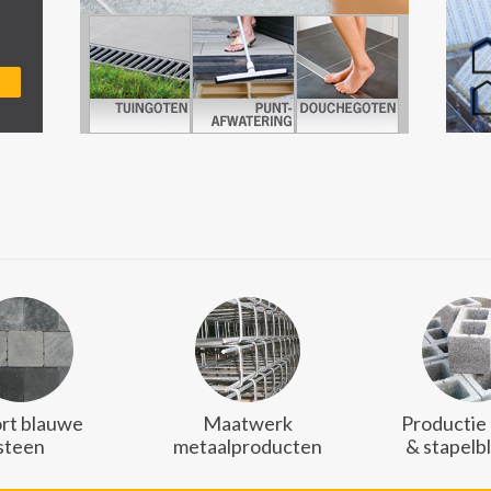
rt blauwe
Maatwerk
Productie
steen
metaalproducten
& stapelb