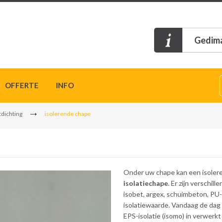
Gedima
OFFERTE
INFO
tdichting
isolerende chape
Onder uw chape kan een isoler
isolatiechape
. Er zijn verschil
isobet, argex, schuimbeton, PU-
isolatiewaarde. Vandaag de dag
EPS-isolatie (isomo) in verwerkt