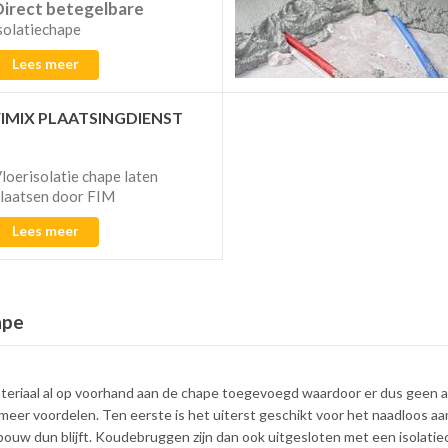
Direct betegelbare
solatiechape
Lees meer
FIMIX PLAATSINGDIENST
loerisolatie chape laten
laatsen door FIM
Lees meer
ape
ateriaal al op voorhand aan de chape toegevoegd waardoor er dus geen ap
eer voordelen. Ten eerste is het uiterst geschikt voor het naadloos a
opbouw dun blijft. Koudebruggen zijn dan ook uitgesloten met een isolati