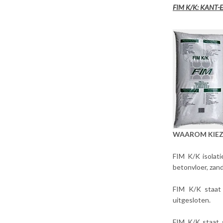
FIM K/K: KANT
WAAROM KIEZ
FIM K/K isolati
betonvloer, zand
FIM K/K staat 
uitgesloten.
FIM K/K staat 