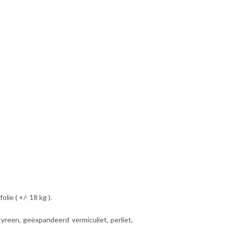
lie ( +/- 18 kg ).
yreen, geëxpandeerd vermiculiet, perliet,