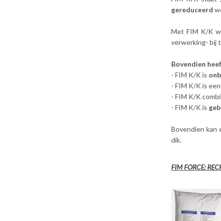
gereduceerd
wo
Met FIM K/K wo
verwerking- bij
Bovendien heef
- FIM K/K is
onb
- FIM K/K is ee
- FIM K/K comb
- FIM K/K is
geb
Bovendien kan 
dik.
FIM FORCE: RE