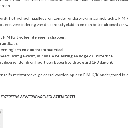
rden.
rdt het geheel naadloos en zonder onderbreking aangebracht. FIM K/
 tot een vermindering van de contactgeluiden en een beter
akoestisch 
t FIM K/K volgende eigenschappen:
randbaar
.
n
ecologisch en duurzaam
materiaal.
ineert
licht gewicht, minimale belasting en hoge druksterkte
.
ruiksvriendelijk
en heeft een
beperkte droogtijd
(2-3 dagen).
er zelfs rechtstreeks gevloerd worden op een FIM K/K ondergrond in
CHTSTREEKS AFWERKBARE ISOLATIEMORTEL