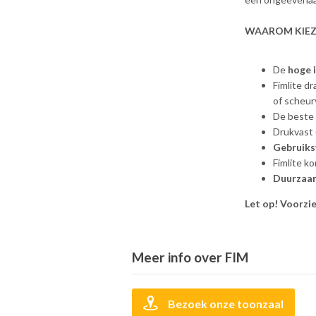
WAAROM KIEZ
De
hoge 
Fimlite d
of scheu
De beste 
Drukvast 
Gebruiks
Fimlite k
Duurzaam
Let op! Voorzie
Meer info over FIM
Bezoek onze toonzaal