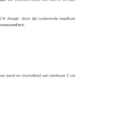
K draagt -door zijn isolerende naadloze
wooncomfort
.
 een zand-en mortelbed van minimum 5 cm