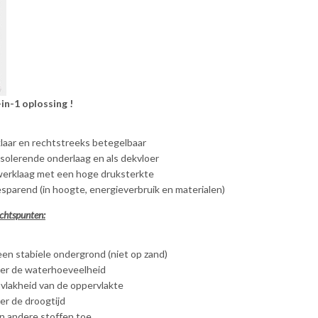
in-1 oplossing !
laar en rechtstreeks betegelbaar
 isolerende onderlaag en als dekvloer
werklaag met een hoge druksterkte
parend (in hoogte, energieverbruik en materialen)
chtspunten:
en stabiele ondergrond (niet op zand)
er de waterhoeveelheid
 vlakheid van de oppervlakte
r de droogtijd
n andere stoffen toe