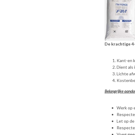
De krachtige 4-
Kant-en k
Dient als
Lichte af
Kostenbes
Belangrijke aanda
Werk op e
Respecte
Let op de
Respectee
Voeg gee