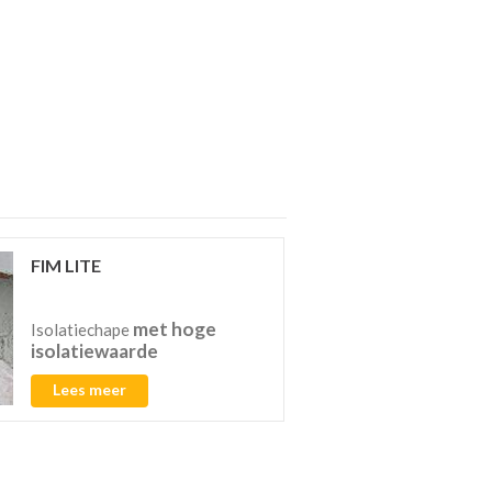
FIM LITE
met hoge
Isolatiechape
isolatiewaarde
Lees meer