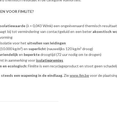
EN VOOR FIMLITE?
isolatiewaarde
(λ = 0,043 W/mk) een ongeëvenaard thermisch resultaat 
raagt bij tot vermindering van contactgeluid en een beter
akoestisch w
rvorming
isolatie voor het
uitvullen van leidingen
(10.000 kg/m²) en
superlicht
(nauwelijks 120 kg/m³ droog)
vriendelijk
en
beperkte
droogtijd (72 uur nodig om te drogen)
omt in aanmerking voor
isolatiepremies
 en ecologisch:
Fimlite is een recyclageproduct en stoot geen schadeli
 steeds een wapening in de eindlaag.
Zie
www.fim.be
voor de plaatsin