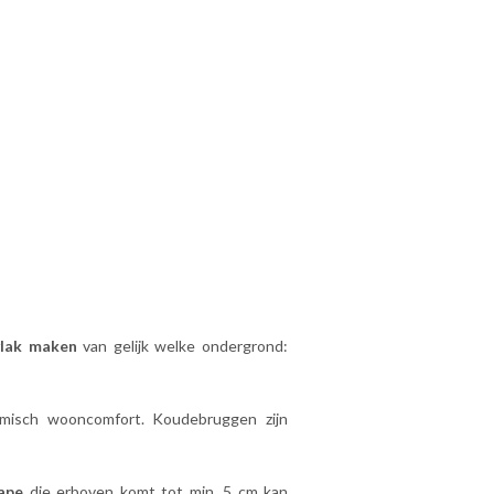
vlak maken
van gelijk welke ondergrond:
ermisch wooncomfort. Koudebruggen zijn
ape
die erboven komt tot min. 5 cm kan