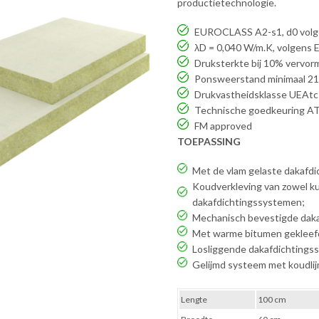
productietechnologie.
EUROCLASS A2-s1, d0 volg
λD = 0,040 W/m.K, volgens
Druksterkte bij 10% vervorm
Ponsweerstand minimaal 21
Drukvastheidsklasse UEAt
Technische goedkeuring A
FM approved
TOEPASSING
Met de vlam gelaste dakafd
Koudverkleving van zowel ku
dakafdichtingssystemen;
Mechanisch bevestigde dak
Met warme bitumen gekleef
Losliggende dakafdichtingss
Gelijmd systeem met koudlij
Lengte
100 cm