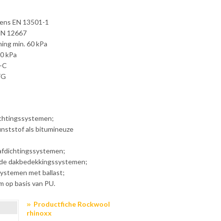
ens EN 13501-1
 EN 12667
ing min. 60 kPa
0 kPa
c-C
TG
ichtingssystemen;
nststof als bitumineuze
afdichtingssystemen;
de dakbedekkingssystemen;
ystemen met ballast;
m op basis van PU.
Productfiche Rockwool
rhinoxx