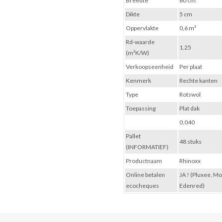
Breedte
60 cm
Dikte
5 cm
Oppervlakte
0,6 m²
Rd-waarde
1.25
(m²K/W)
Verkoopseenheid
Per plaat
Kenmerk
Rechte kanten
Type
Rotswol
Toepassing
Plat dak
0,040
Pallet
48 stuks
(INFORMATIEF)
Productnaam
Rhinoxx
Online betalen
JA ! (Pluxee, M
ecocheques
Edenred)