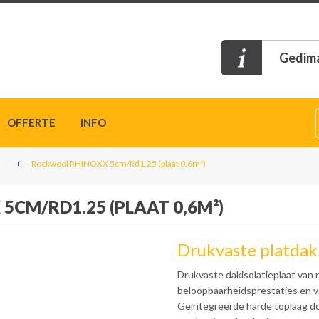
Gedima
OFFERTE
INFO
Rockwool RHINOXX 5cm/Rd1.25 (plaat 0,6m²)
CM/RD1.25 (PLAAT 0,6M²)
Drukvaste platdaki
Drukvaste dakisolatieplaat van
beloopbaarheidsprestaties en vo
Geïntegreerde harde toplaag do