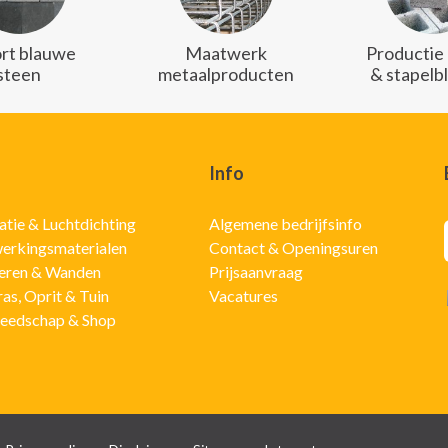
rt blauwe
Maatwerk
Productie
steen
metaalproducten
& stapelb
Info
latie & Luchtdichting
Algemene bedrijfsinfo
erkingsmaterialen
Contact & Openingsuren
eren & Wanden
Prijsaanvraag
ras, Oprit & Tuin
Vacatures
eedschap & Shop