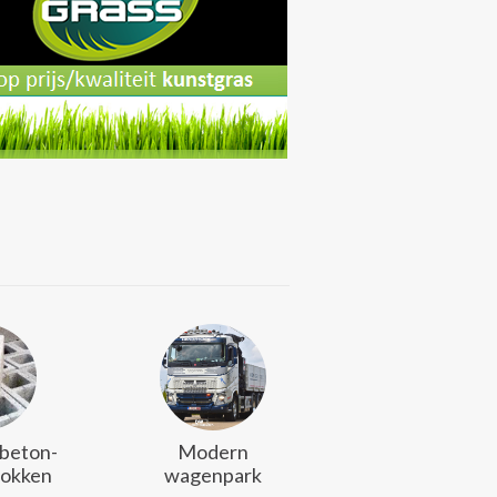
 beton-
Modern
lokken
wagenpark