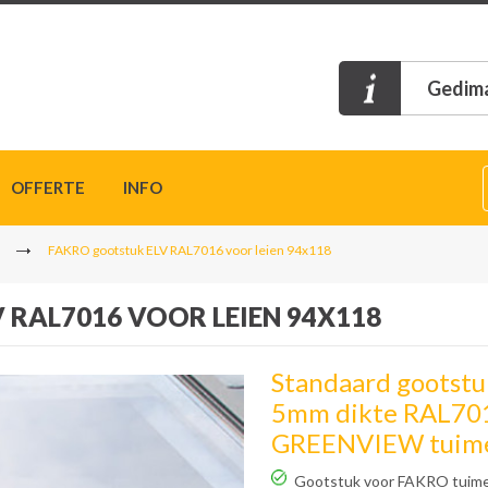
Gedima
OFFERTE
INFO
FAKRO gootstuk ELV RAL7016 voor leien 94x118
 RAL7016 VOOR LEIEN 94X118
Standaard gootstuk
5mm dikte RAL701
GREENVIEW tuime
Gootstuk voor FAKRO tuime