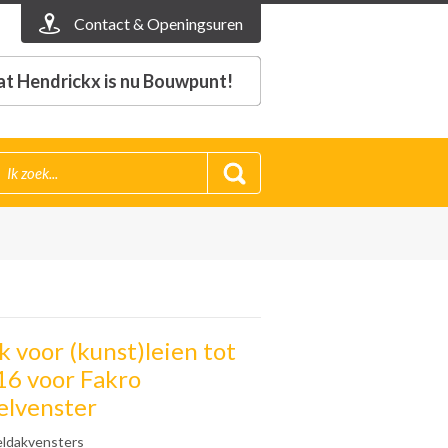
Contact & Openingsuren
t Hendrickx is nu Bouwpunt!
 voor (kunst)leien tot
6 voor Fakro
lvenster
ldakvensters