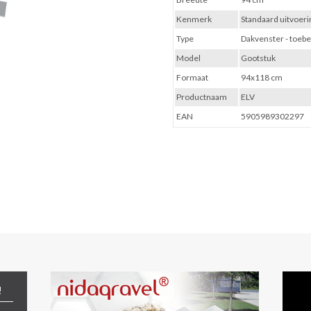
Kenmerk
Standaard uitvoeri
Type
Dakvenster - toebe
Model
Gootstuk
Formaat
94x118 cm
Productnaam
ELV
EAN
5905989302297
!