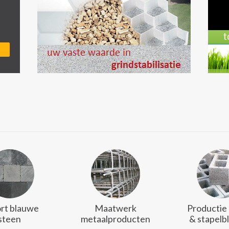
rt blauwe
Maatwerk
Productie
steen
metaalproducten
& stapelb