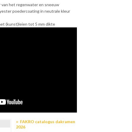
er van het regenwater en sneeuw
yester poedercoating in neutrale kleur
et (kunst)leien tot 5 mm dikte
FAKRO catalogus dakramen
2026