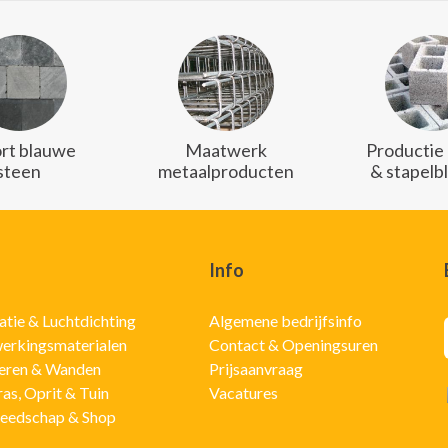
rt blauwe
Maatwerk
Productie
steen
metaalproducten
& stapelb
Info
latie & Luchtdichting
Algemene bedrijfsinfo
erkingsmaterialen
Contact & Openingsuren
eren & Wanden
Prijsaanvraag
ras, Oprit & Tuin
Vacatures
eedschap & Shop