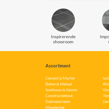
Inspirerende
Impo
showroom
Assortiment
Cement & Mortel
Iso
Beton & Metaal
Afw
Snelbouw & Gevels
Vlo
Constructiehout
Ter
Dakmaterialen
Ger
Afwatering