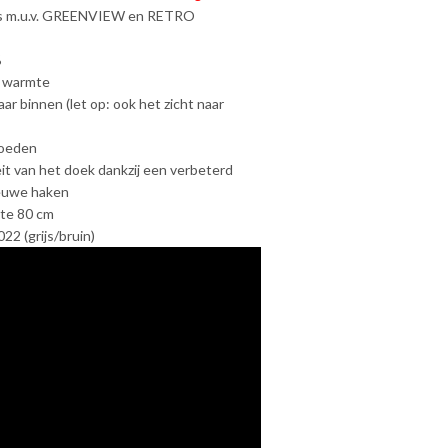
rs m.u.v. GREENVIEW en RETRO
%
n warmte
aar binnen (let op: ook het zicht naar
loeden
eit van het doek dankzij een verbeterd
euwe haken
gte 80 cm
22 (grijs/bruin)