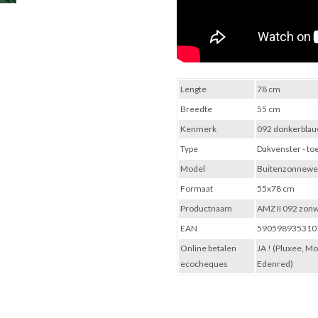
Lengte
78 cm
Breedte
55 cm
Kenmerk
092 donkerbla
Type
Dakvenster - to
Model
Buitenzonnewe
Formaat
55x78 cm
Productnaam
AMZ II 092 zon
EAN
590598935310
Online betalen
JA ! (Pluxee, M
ecocheques
Edenred)