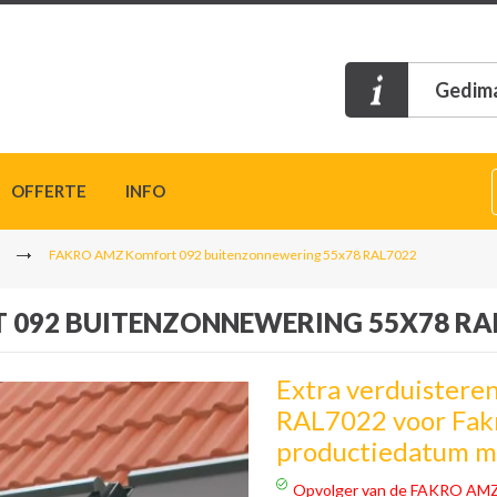
Gedima
OFFERTE
INFO
FAKRO AMZ Komfort 092 buitenzonnewering 55x78 RAL7022
 092 BUITENZONNEWERING 55X78 RA
Extra verduister
RAL7022 voor Fakr
productiedatum m
Opvolger van de FAKRO AMZ 