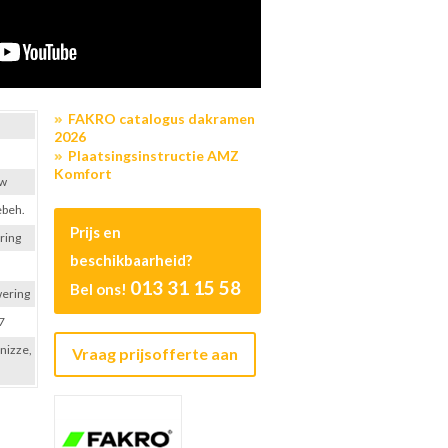
FAKRO catalogus dakramen
2026
Plaatsingsinstructie AMZ
Komfort
uw
ebeh.
Prijs en
ring
beschikbaarheid?
013 31 15 58
Bel ons!
wering
7
onizze,
Vraag prijsofferte aan