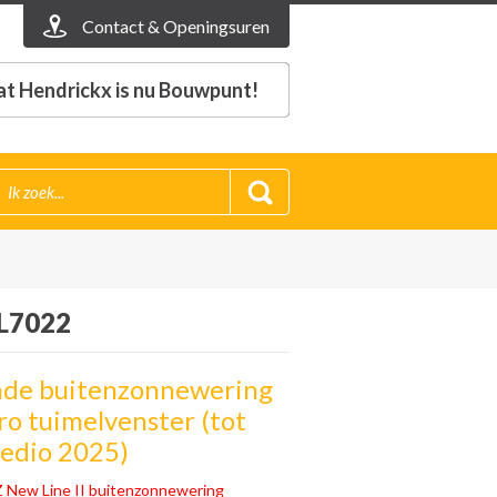
Contact & Openingsuren
t Hendrickx is nu Bouwpunt!
L7022
ende buitenzonnewering
o tuimelvenster (tot
edio 2025)
New Line II buitenzonnewering