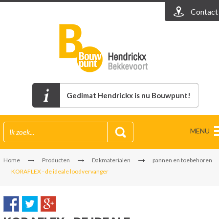
Contact
Gedimat Hendrickx is nu Bouwpunt!
MENU
Home
Producten
Dakmaterialen
pannen en toebehoren
KORAFLEX - de ideale loodvervanger