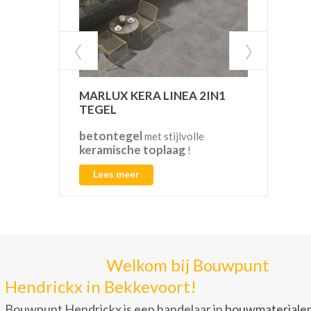
MARLUX KERA LINEA 2IN1
VAN
TEGEL
betontegel
CO2
met stijlvolle
keramische toplaag
!
Lees meer
L
Welkom bij Bouwpunt
Hendrickx in Bekkevoort!
Bouwpunt Hendrickx is een handelaar in
bouwmateriale