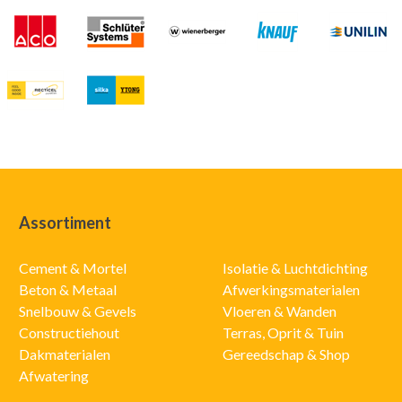
Assortiment
Cement & Mortel
Isolatie & Luchtdichting
Beton & Metaal
Afwerkingsmaterialen
Snelbouw & Gevels
Vloeren & Wanden
Constructiehout
Terras, Oprit & Tuin
Dakmaterialen
Gereedschap & Shop
Afwatering