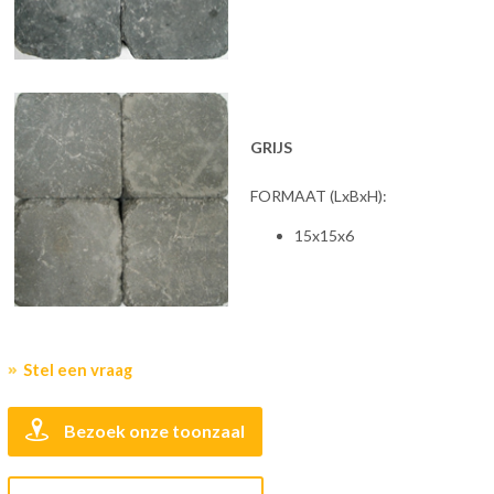
GRIJS
FORMAAT (LxBxH):
15x15x6
Stel een vraag
Bezoek onze toonzaal