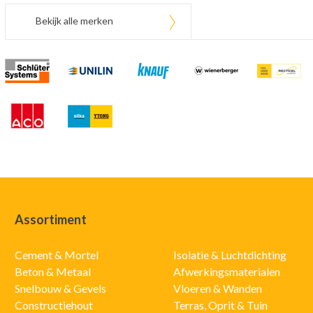
Bekijk alle merken
Assortiment
Cement & Mortel
Isolatie & Luchtdichting
Beton & Metaal
Afwerkingsmaterialen
Snelbouw & Gevels
Vloeren & Wanden
Constructiehout
Terras, Oprit & Tuin