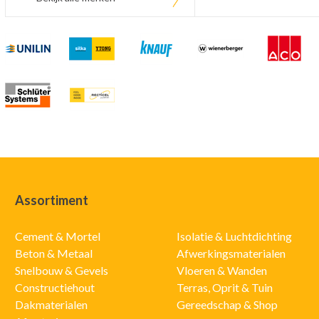
Assortiment
Cement & Mortel
Isolatie & Luchtdichting
Beton & Metaal
Afwerkingsmaterialen
Snelbouw & Gevels
Vloeren & Wanden
Constructiehout
Terras, Oprit & Tuin
Dakmaterialen
Gereedschap & Shop