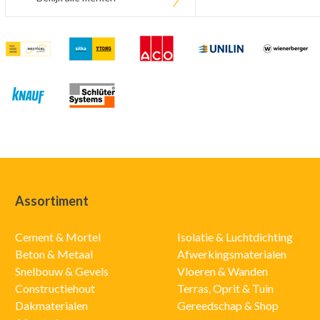
Assortiment
Cement & Mortel
Isolatie & Luchtdichting
Beton & Metaal
Afwerkingsmaterialen
Snelbouw & Gevels
Vloeren & Wanden
Constructiehout
Terras, Oprit & Tuin
Dakmaterialen
Gereedschap & Shop