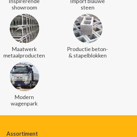
Inspirerende
Import blauwe
showroom
steen
Maatwerk
Productie beton-
metaalproducten
& stapelblokken
Modern
wagenpark
Assortiment