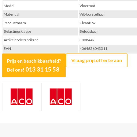
Model
Vloermat
Materiaal
Vilt/borstelhaar
Productnaam
CleanBox
Belastingsklasse
Beloopbaar
Artikelcode fabrikant
3008442
EAN
4064626043311
Vraag prijsofferte aan
Prijs en beschikbaarheid?
013 31 15 58
Bel ons!