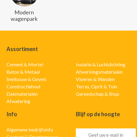
Modern
wagenpark
Assortiment
Cement & Mortel
Isolatie & Luchtdichting
Beton & Metaal
Afwerkingsmaterialen
Snelbouw & Gevels
Vloeren & Wanden
Constructiehout
Terras, Oprit & Tuin
Dakmaterialen
Gereedschap & Shop
Afwatering
Info
Blijf op de hoogte
Algemene bedrijfsinfo
Contact & Openingsuren