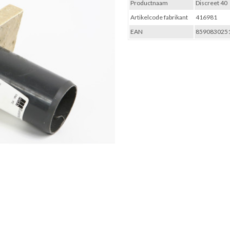
Productnaam
Discreet 40
Artikelcode fabrikant
416981
EAN
859083025