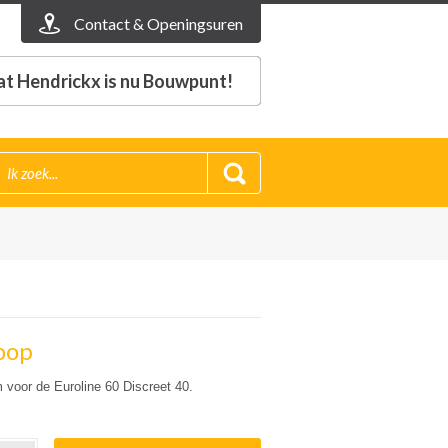
Contact & Openingsuren
t Hendrickx is nu Bouwpunt!
loop
 voor de Euroline 60 Discreet 40.