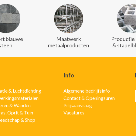
rt blauwe
Maatwerk
Productie
steen
metaalproducten
& stapelb
Info
latie & Luchtdichting
Algemene bedrijfsinfo
erkingsmaterialen
Contact & Openingsuren
eren & Wanden
Prijsaanvraag
ras, Oprit & Tuin
Vacatures
eedschap & Shop