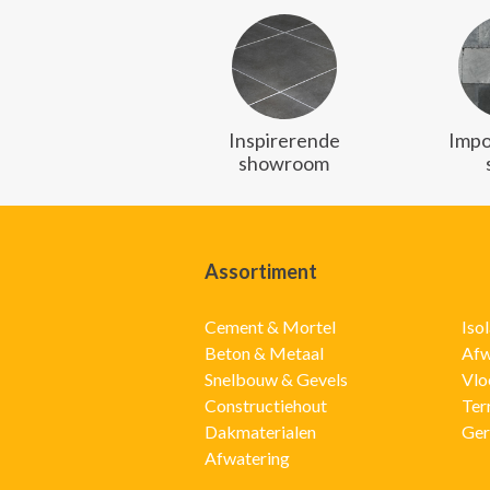
Inspirerende
Impo
showroom
Assortiment
Cement & Mortel
Iso
Beton & Metaal
Afw
Snelbouw & Gevels
Vlo
Constructiehout
Ter
Dakmaterialen
Ger
Afwatering