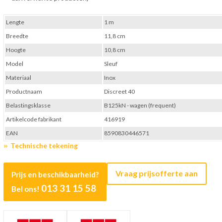
Lengte
1 m
Breedte
11,8 cm
Hoogte
10,8 cm
Model
Sleuf
Materiaal
Inox
Productnaam
Discreet 40
Belastingsklasse
B125kN - wagen (frequent)
Artikelcode fabrikant
416919
EAN
8590830446571
Technische tekening
Vraag prijsofferte aan
Prijs en beschikbaarheid?
013 31 15 58
Bel ons!