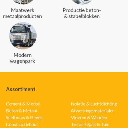
Maatwerk
Productie beton-
metaalproducten
& stapelblokken
Modern
wagenpark
Assortiment
Cement & Mortel
Isolatie & Luchtdichting
Beton & Metaal
Afwerkingsmaterialen
Snelbouw & Gevels
Vloeren & Wanden
Constructiehout
Terras, Oprit & Tuin