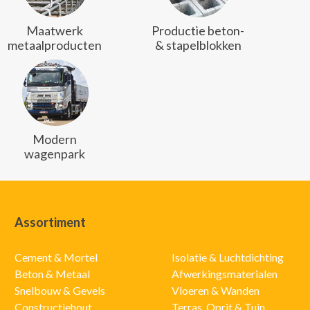
Maatwerk
Productie beton-
metaalproducten
& stapelblokken
Modern
wagenpark
Assortiment
Cement & Mortel
Isolatie & Luchtdichting
Beton & Metaal
Afwerkingsmaterialen
Snelbouw & Gevels
Vloeren & Wanden
Constructiehout
Terras, Oprit & Tuin