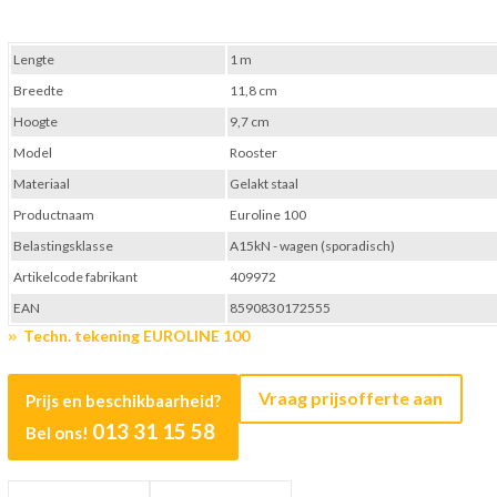
Lengte
1 m
Breedte
11,8 cm
Hoogte
9,7 cm
Model
Rooster
Materiaal
Gelakt staal
Productnaam
Euroline 100
Belastingsklasse
A15kN - wagen (sporadisch)
Artikelcode fabrikant
409972
EAN
8590830172555
Techn. tekening EUROLINE 100
Vraag prijsofferte aan
Prijs en beschikbaarheid?
013 31 15 58
Bel ons!