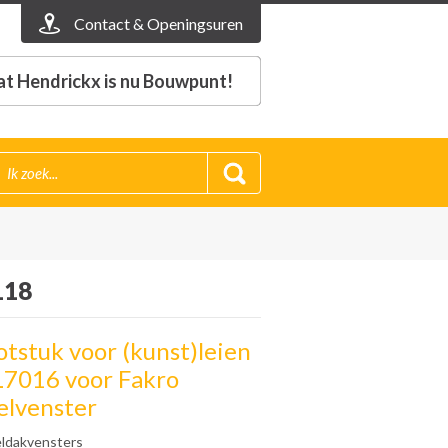
Contact & Openingsuren
t Hendrickx is nu Bouwpunt!
118
otstuk voor (kunst)leien
L7016 voor Fakro
lvenster
ldakvensters