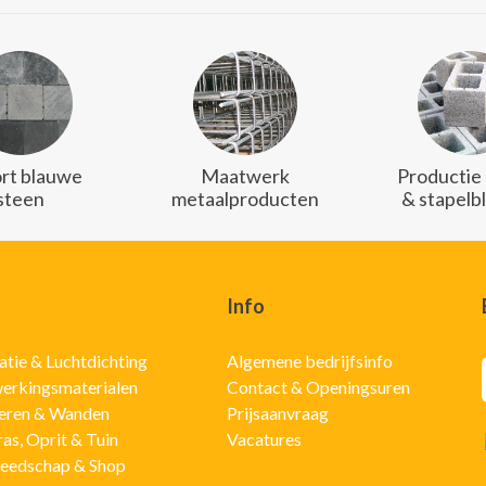
rt blauwe
Maatwerk
Productie
steen
metaalproducten
& stapelb
Info
latie & Luchtdichting
Algemene bedrijfsinfo
erkingsmaterialen
Contact & Openingsuren
eren & Wanden
Prijsaanvraag
ras, Oprit & Tuin
Vacatures
eedschap & Shop