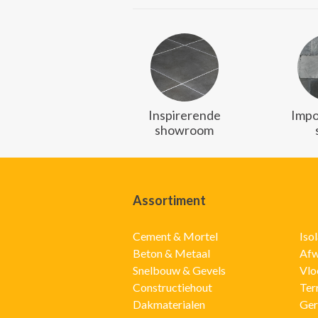
Inspirerende
Impo
showroom
Assortiment
Cement & Mortel
Iso
Beton & Metaal
Afw
Snelbouw & Gevels
Vlo
Constructiehout
Ter
Dakmaterialen
Ger