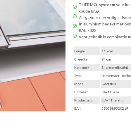
THERMO-systeem
voor kop
koude brug
Zorgt voor een veilige afvo
In aluminium bedekt met pol
RAL 7022
Voor gebruik in combinatie m
Lengte
118 cm
Breedte
94 cm
Kenmerk
Energie-efficiënt
Type
Dakvenster - toebe
Model
Gootstuk
Formaat
94x118 cm
Productnaam
ELV-T Thermo
EAN
5905989520219