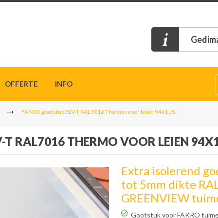
Gedima
OFFERTE
INFO
FAKRO gootstuk ELV-T RAL7016 Thermo voor leien 94x118
-T RAL7016 THERMO VOOR LEIEN 94X
Extra isolerend go
tot 5mm dikte RA
GREENVIEW tuime
Gootstuk voor FAKRO tuime