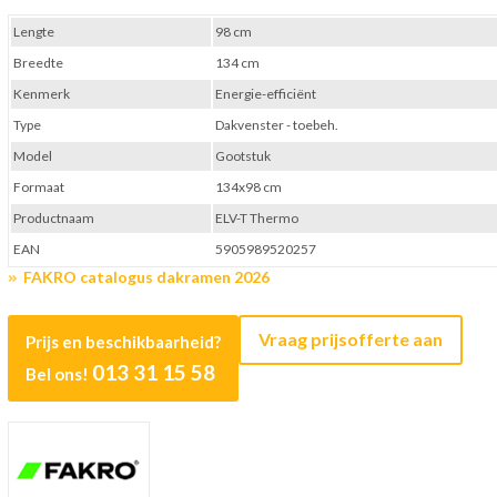
Lengte
98 cm
Breedte
134 cm
Kenmerk
Energie-efficiënt
Type
Dakvenster - toebeh.
Model
Gootstuk
Formaat
134x98 cm
Productnaam
ELV-T Thermo
EAN
5905989520257
FAKRO catalogus dakramen 2026
Vraag prijsofferte aan
Prijs en beschikbaarheid?
013 31 15 58
Bel ons!