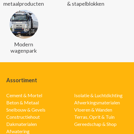
metaalproducten
& stapelblokken
Modern
wagenpark
Assortiment
Cement & Mortel
Isolatie & Luchtdichting
Beton & Metaal
Afwerkingsmaterialen
Snelbouw & Gevels
Vloeren & Wanden
Constructiehout
Terras, Oprit & Tuin
Dakmaterialen
Gereedschap & Shop
Afwatering