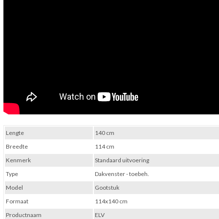
Lengte
140 cm
Breedte
114 cm
Kenmerk
Standaard uitvoering
Type
Dakvenster - toebeh.
Model
Gootstuk
Formaat
114x140 cm
Productnaam
ELV