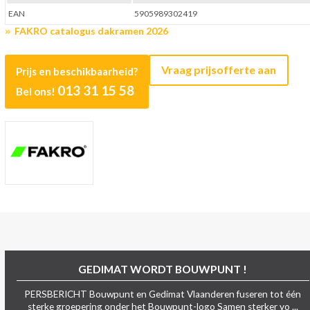
EAN
5905989302419
FAKRO catalogus dakramen 2026
Vraag prijsofferte aan
Prijs en beschikbaarheid?
013 31 15 58
Bel ons!
GEDIMAT WORDT BOUWPUNT !
PERSBERICHT Bouwpunt en Gedimat Vlaanderen fuseren tot één
sterke groepering onder het Bouwpunt-logo Samen sterker vo ...