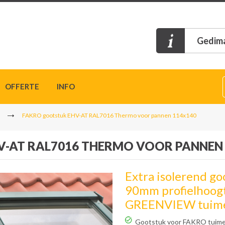
Gedima
OFFERTE
INFO
FAKRO gootstuk EHV-AT RAL7016 Thermo voor pannen 114x140
-AT RAL7016 THERMO VOOR PANNEN
Extra isolerend go
90mm profielhoog
GREENVIEW tuime
Gootstuk voor FAKRO tuime