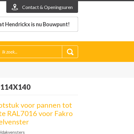
Contact & Openingsuren
t Hendrickx is nu Bouwpunt!
 114X140
otstuk voor pannen tot
te RAL7016 voor Fakro
lvenster
ldakvensters