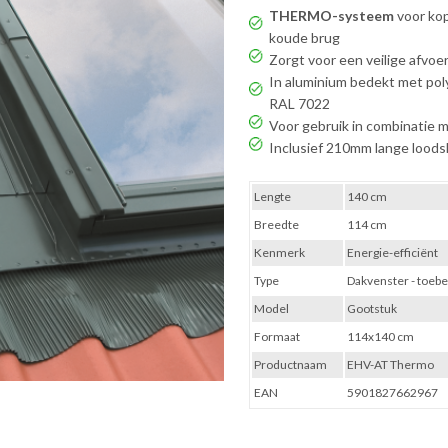
THERMO-systeem
voor kop
koude brug
Zorgt voor een veilige afvo
In aluminium bedekt met pol
RAL 7022
Voor gebruik in combinatie 
Inclusief 210mm lange loods
Lengte
140 cm
Breedte
114 cm
Kenmerk
Energie-efficiënt
Type
Dakvenster - toebe
Model
Gootstuk
Formaat
114x140 cm
Productnaam
EHV-AT Thermo
EAN
5901827662967