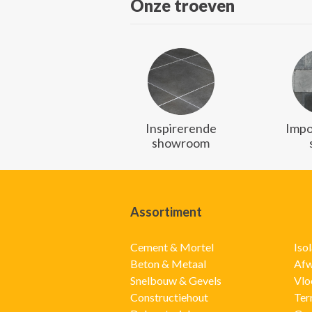
Onze troeven
Inspirerende
Impo
showroom
Assortiment
Cement & Mortel
Iso
Beton & Metaal
Afw
Snelbouw & Gevels
Vlo
Constructiehout
Ter