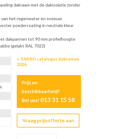
peling dakraam met de dakisolatie zonder
er van het regenwater en sneeuw
yester poedercoating in neutrale kleur
met dakpannen tot 90 mm profielhoogte
labbe (gelakt RAL 7022)
FAKRO catalogus dakramen
2026
Prijs en
h.
beschikbaarheid?
013 31 15 58
Bel ons!
Vraag prijsofferte aan