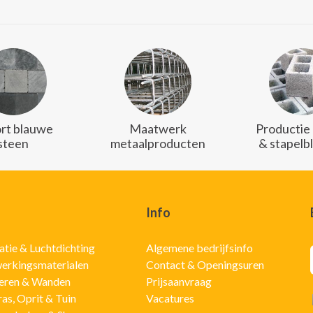
rt blauwe
Maatwerk
Productie
steen
metaalproducten
& stapelb
Info
latie & Luchtdichting
Algemene bedrijfsinfo
erkingsmaterialen
Contact & Openingsuren
eren & Wanden
Prijsaanvraag
ras, Oprit & Tuin
Vacatures