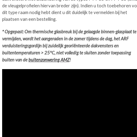
de vleugelprofielen hiervan breder zijn). Indien u toch toebehoren v
dit type raam nodig hebt dient u dit duidelijk te vermelden bij het
plaatsen van een bestelling.
* Opgepast: Om thermische glasbreuk bij de gelaagde binnen-glasplaat te
vermijden, wordt het aangeraden in de zomer tijdens de dag, het ARF
verduisteringsgordijn bij zuidelijk georiënteerde dakvensters en
buitentemperaturen > 25°C, niet volledig te sluiten zonder toepassing
buiten van de
buitenzonwering AMZ
!