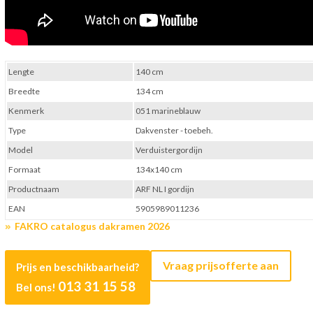
Lengte
140 cm
Breedte
134 cm
Kenmerk
051 marineblauw
Type
Dakvenster - toebeh.
Model
Verduistergordijn
Formaat
134x140 cm
Productnaam
ARF NL I gordijn
EAN
5905989011236
FAKRO catalogus dakramen 2026
Vraag prijsofferte aan
Prijs en beschikbaarheid?
013 31 15 58
Bel ons!