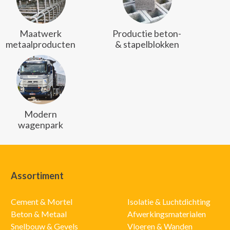
Maatwerk
Productie beton-
metaalproducten
& stapelblokken
Modern
wagenpark
Assortiment
Cement & Mortel
Isolatie & Luchtdichting
Beton & Metaal
Afwerkingsmaterialen
Snelbouw & Gevels
Vloeren & Wanden