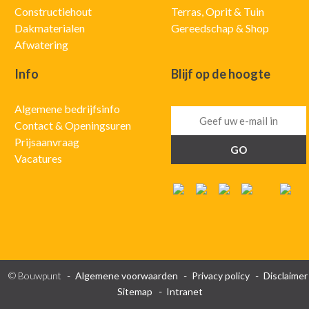
Constructiehout
Terras, Oprit & Tuin
Dakmaterialen
Gereedschap & Shop
Afwatering
Info
Blijf op de hoogte
Algemene bedrijfsinfo
Contact & Openingsuren
Prijsaanvraag
Vacatures
© Bouwpunt
Algemene voorwaarden
Privacy policy
Disclaimer
Sitemap
Intranet