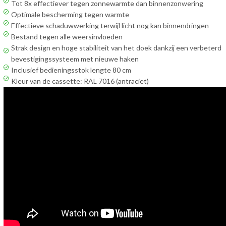
Tot 8x effectiever tegen zonnewarmte dan binnenzonwering
Optimale bescherming tegen warmte
Effectieve schaduwwerking terwijl licht nog kan binnendringen
Bestand tegen alle weersinvloeden
Strak design en hoge stabiliteit van het doek dankzij een verbeterd
bevestigingssysteem met nieuwe haken
Inclusief bedieningsstok lengte 80 cm
Kleur van de cassette: RAL 7016 (antraciet)