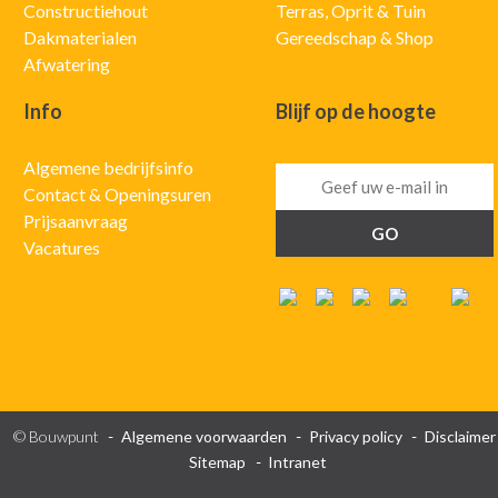
Constructiehout
Terras, Oprit & Tuin
Dakmaterialen
Gereedschap & Shop
Afwatering
Info
Blijf op de hoogte
Algemene bedrijfsinfo
Contact & Openingsuren
Prijsaanvraag
Vacatures
© Bouwpunt
Algemene voorwaarden
Privacy policy
Disclaimer
Sitemap
Intranet