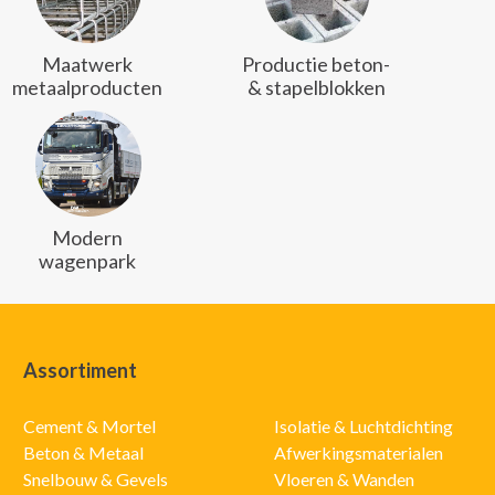
Maatwerk
Productie beton-
metaalproducten
& stapelblokken
Modern
wagenpark
Assortiment
Cement & Mortel
Isolatie & Luchtdichting
Beton & Metaal
Afwerkingsmaterialen
Snelbouw & Gevels
Vloeren & Wanden