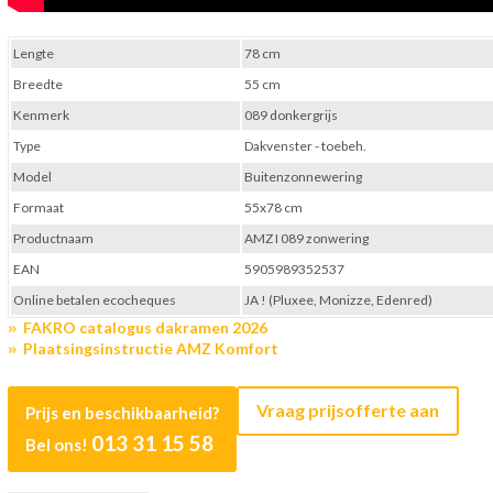
Lengte
78 cm
Breedte
55 cm
Kenmerk
089 donkergrijs
Type
Dakvenster - toebeh.
Model
Buitenzonnewering
Formaat
55x78 cm
Productnaam
AMZ I 089 zonwering
EAN
5905989352537
Online betalen ecocheques
JA ! (Pluxee, Monizze, Edenred)
FAKRO catalogus dakramen 2026
Plaatsingsinstructie AMZ Komfort
Vraag prijsofferte aan
Prijs en beschikbaarheid?
013 31 15 58
Bel ons!