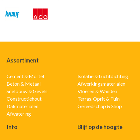
Assortiment
Cement & Mortel
Isolatie & Luchtdichting
Beton & Metaal
Afwerkingsmaterialen
Snelbouw & Gevels
Vloeren & Wanden
Constructiehout
Terras, Oprit & Tuin
Dakmaterialen
Gereedschap & Shop
Afwatering
Info
Blijf op de hoogte