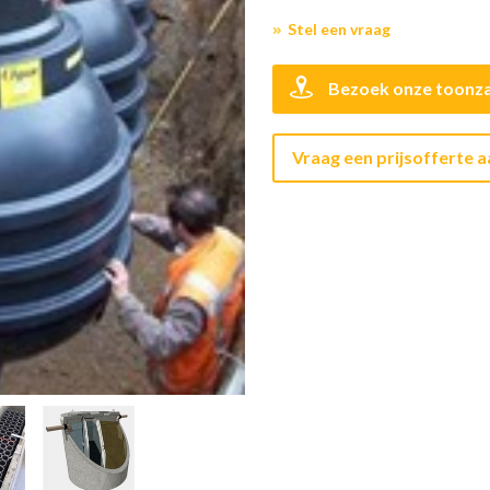
Stel een vraag
Bezoek onze toonza
Vraag een prijsofferte 