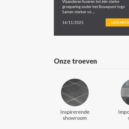
Vlaanderen fuseren tot één sterke
groepering onder het Bouwpunt-logo
Samen sterker vo ...
16/11/2025
LEES MEER
Onze troeven
Inspirerende
Impo
showroom