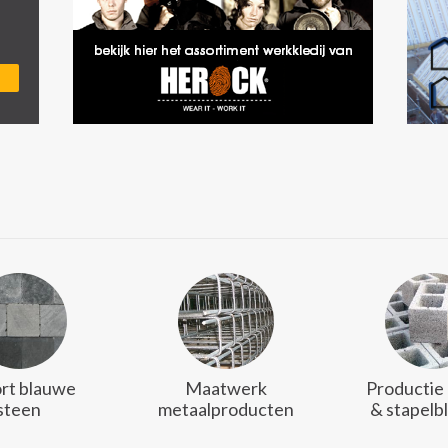
rt blauwe
Maatwerk
Productie
steen
metaalproducten
& stapelb