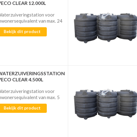
VECO CLEAR 12.000L
aterzuiveringstation voor
nwonersequivalent van max. 24
Bekijk dit product
WATERZUIVERINGSSTATION
VECO CLEAR 4.500L
aterzuiveringstation voor
nwonersequivalent van max. 5
Bekijk dit product