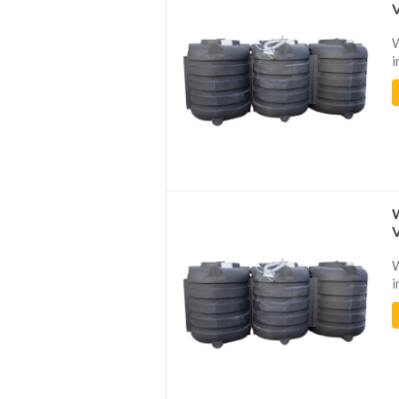
W
i
W
i