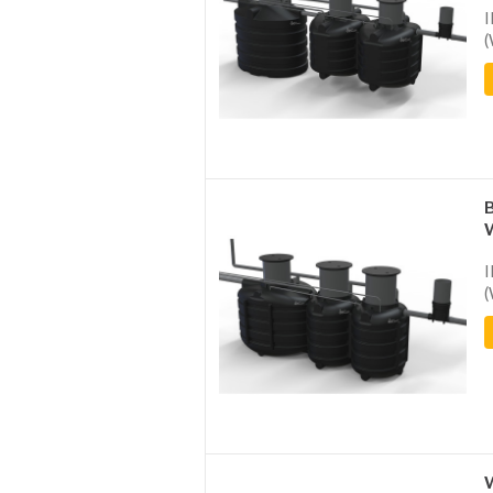
I
(
I
(