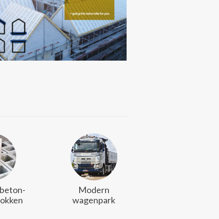
 beton-
Modern
lokken
wagenpark