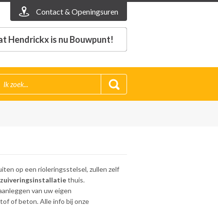
Contact & Openingsuren
t Hendrickx is nu Bouwpunt!
ten op een rioleringsstelsel, zullen zelf
zuiveringsinstallatie
thuis.
 aanleggen van uw eigen
of of beton. Alle info bij onze