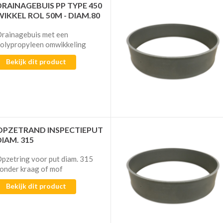
DRAINAGEBUIS PP TYPE 450
WIKKEL ROL 50M - DIAM.80
rainagebuis met een
olypropyleen omwikkeling
Bekijk dit product
OPZETRAND INSPECTIEPUT
DIAM. 315
pzetring voor put diam. 315
onder kraag of mof
Bekijk dit product