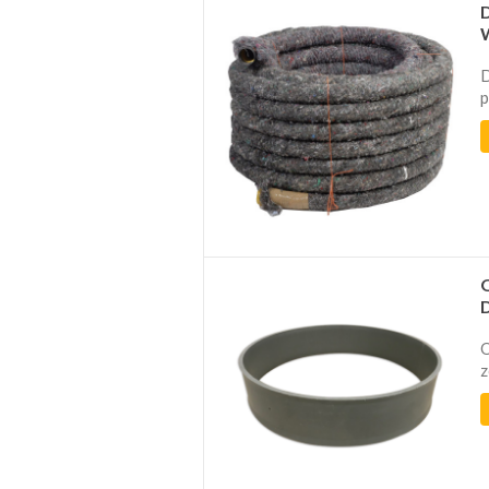
D
p
O
z