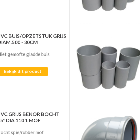
PVC BUIS/OPZETSTUK GRIJS
DIAM.500 - 30CM
iet gemofte gladde buis
Bekijk dit product
PVC GRIJS BENOR BOCHT
45° DIA.110 1 MOF
ocht spie/rubber mof