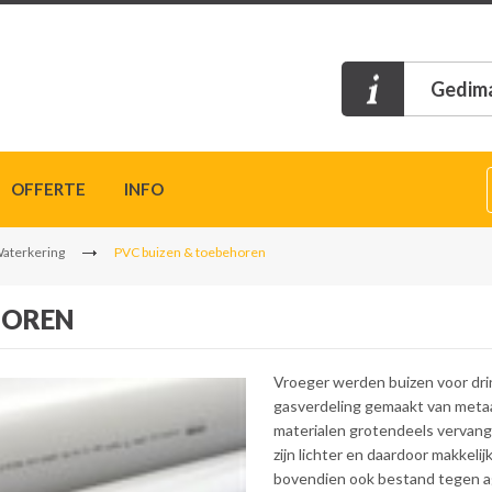
Gedima
OFFERTE
INFO
Waterkering
PVC buizen & toebehoren
HOREN
Vroeger werden buizen voor dri
gasverdeling gemaakt van metaal
materialen grotendeels vervan
zijn lichter en daardoor makkelij
bovendien ook bestand tegen ag