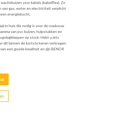
 wachtbuizen voor kabels (kabelflex). Zo
van gas, water en electriciteit verplicht
 een energiebocht.
al in huis die nodig is voor de ruwbouw
 gamma van pvc buizen, hulpstukken en
ugslagkleppen op stock. Hebt u iets
kan dit binnen de kortste keren verkregen
n van een goede kwaliteit en zijn BENOR
al
aan