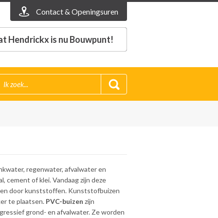
Contact & Openingsuren
t Hendrickx is nu Bouwpunt!
nkwater, regenwater, afvalwater en
, cement of klei. Vandaag zijn deze
gen door kunststoffen. Kunststofbuizen
ker te plaatsen.
PVC-buizen
zijn
ressief grond- en afvalwater. Ze worden