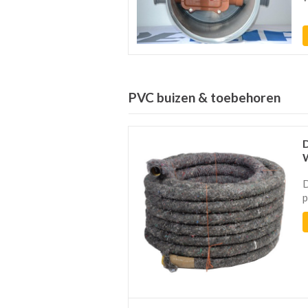
PVC buizen & toebehoren
D
p