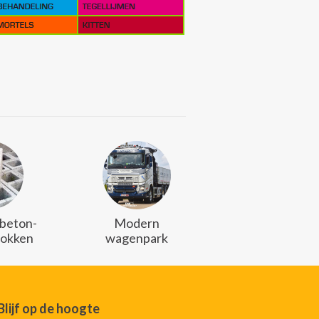
 beton-
Modern
lokken
wagenpark
Blijf op de hoogte