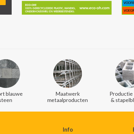
rt blauwe
Maatwerk
Productie
steen
metaalproducten
& stapelb
Info