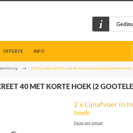
Gedima
OFFERTE
INFO
Waterkering
ACO Euroline 60 Discreet 40 met korte hoek (2 gootelementen)
CREET 40 MET KORTE HOEK (2 GOOTEL
2 x Lijnafvoer in 
hoek
Deze set omvat