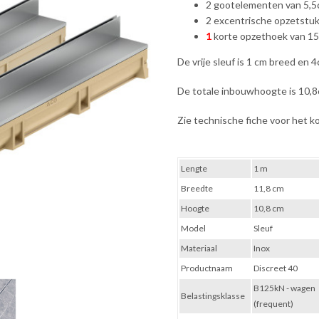
2 gootelementen van 5,5
2 excentrische opzetstu
1
korte opzethoek van 1
De vrije sleuf is 1 cm breed en 
De totale inbouwhoogte is 10,8
Zie technische fiche voor het 
Lengte
1 m
Breedte
11,8 cm
Hoogte
10,8 cm
Model
Sleuf
Materiaal
Inox
Productnaam
Discreet 40
B125kN - wagen
Belastingsklasse
(frequent)