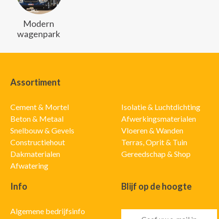
Modern
wagenpark
Assortiment
Cement & Mortel
Isolatie & Luchtdichting
Beton & Metaal
Afwerkingsmaterialen
Snelbouw & Gevels
Vloeren & Wanden
Constructiehout
Terras, Oprit & Tuin
Dakmaterialen
Gereedschap & Shop
Afwatering
Info
Blijf op de hoogte
Algemene bedrijfsinfo