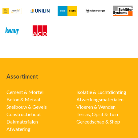
Assortiment
Cement & Mortel
Isolatie & Luchtdichting
Beton & Metaal
Afwerkingsmaterialen
Snelbouw & Gevels
Vloeren & Wanden
Constructiehout
Terras, Oprit & Tuin
Dakmaterialen
Gereedschap & Shop
Afwatering