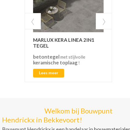
MARLUX KERA LINEA 2IN1
VAN
TEGEL
betontegel
CO2
met stijlvolle
keramische toplaag
!
Lees meer
L
Welkom bij Bouwpunt
Hendrickx in Bekkevoort!
Bouwpunt Hendrickx is een handelaar in
bouwmateriale