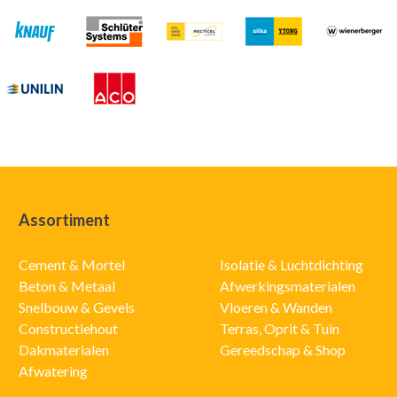
Assortiment
Cement & Mortel
Isolatie & Luchtdichting
Beton & Metaal
Afwerkingsmaterialen
Snelbouw & Gevels
Vloeren & Wanden
Constructiehout
Terras, Oprit & Tuin
Dakmaterialen
Gereedschap & Shop
Afwatering