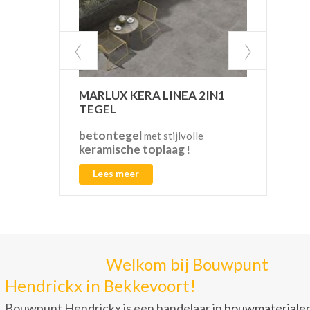
MARLUX KERA LINEA 2IN1
VAN
TEGEL
betontegel
CO2
met stijlvolle
keramische toplaag
!
Lees meer
L
Welkom bij Bouwpunt
Hendrickx in Bekkevoort!
Bouwpunt Hendrickx is een handelaar in
bouwmateriale